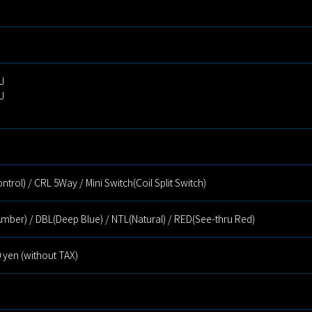
J
J
trol) / CRL 5Way / Mini Switch(Coil Split Switch)
(Amber) / DBL(Deep Blue) / NTL(Natural) / RED(See-thru Red)
 yen (without TAX)