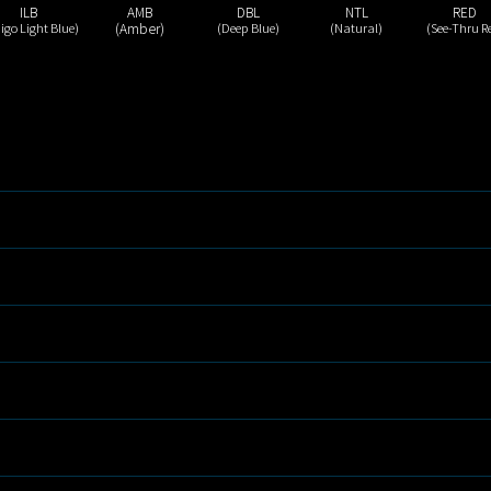
ILB
AMB
DBL
NTL
RED
igo Light Blue)
(Amber)
(Deep Blue)
(Natural)
(See-Thru R