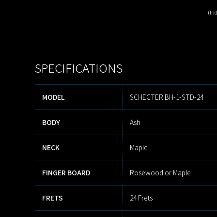
(Ind
SPECIFICATIONS
MODEL
SCHECTER BH-1-STD-24
BODY
Ash
NECK
Maple
FINGER BOARD
Rosewood or Maple
FRETS
24 Frets