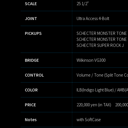
SCALE
25 1/2"
JOINT
Ultra Access 4-Bolt
PICKUPS
SCHECTER MONSTER TONE 
SCHECTER MONSTER TONE 
SCHECTER SUPER ROCK J
BRIDGE
Wilkinson VG300
CONTROL
Volume / Tone (Split Tone Con
COLOR
ILB(Indigo Light Blue) / AMB
PRICE
220,000 yen (in TAX) 200,000
Notes
with SoftCase