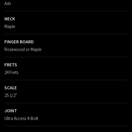
Ash
NECK
Maple
FINGER BOARD
Rosewood or Maple
FRETS
24 Frets
SCALE
25 1/2"
JOINT
Ultra Access 4-Bolt