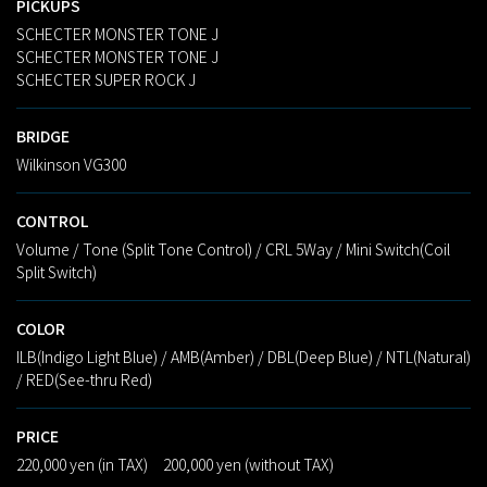
PICKUPS
SCHECTER MONSTER TONE J
SCHECTER MONSTER TONE J
SCHECTER SUPER ROCK J
BRIDGE
Wilkinson VG300
CONTROL
Volume / Tone (Split Tone Control) / CRL 5Way / Mini Switch(Coil
Split Switch)
COLOR
ILB(Indigo Light Blue) / AMB(Amber) / DBL(Deep Blue) / NTL(Natural)
/ RED(See-thru Red)
PRICE
220,000 yen (in TAX) 200,000 yen (without TAX)