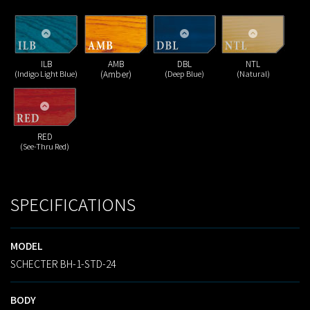
ILB
AMB
DBL
NTL
(Indigo Light Blue)
(Amber)
(Deep Blue)
(Natural)
RED
(See-Thru Red)
SPECIFICATIONS
MODEL
SCHECTER BH-1-STD-24
BODY