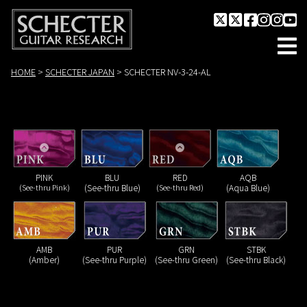
HOME
>
SCHECTER JAPAN
>
SCHECTER NV-3-24-AL
PINK
BLU
RED
AQB
(See-thru Pink)
(See-thru Blue)
(See-thru Red)
(Aqua Blue)
AMB
PUR
GRN
STBK
(Amber)
(See-thru Purple)
(See-thru Green)
(See-thru Black)