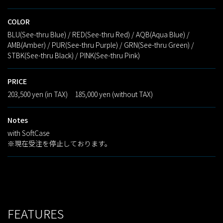
COLOR
BLU(See-thru Blue) / RED(See-thru Red) / AQB(Aqua Blue) /
AMB(Amber) / PUR(See-thru Purple) / GRN(See-thru Green) /
STBK(See-thru Black) / PINK(See-thru Pink)
PRICE
203,500 yen (in TAX) 185,000 yen (without TAX)
Notes
with SoftCase
※現在受注を停止しております。
FEATURES