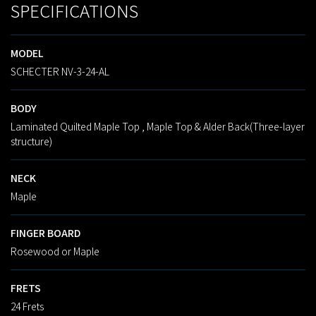
SPECIFICATIONS
MODEL
SCHECTER NV-3-24-AL
BODY
Laminated Quilted Maple Top , Maple Top & Alder Back(Three-layer
structure)
NECK
Maple
FINGER BOARD
Rosewood or Maple
FRETS
24 Frets