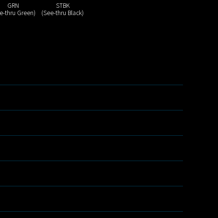
GRN
STBK
e-thru Green)
(See-thru Black)