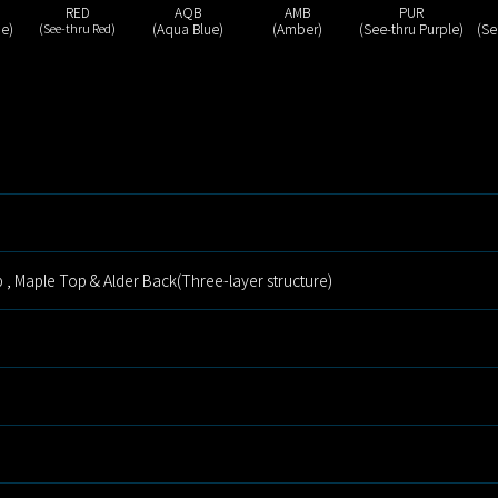
RED
AQB
AMB
PUR
ue)
(See-thru Red)
(Aqua Blue)
(Amber)
(See-thru Purple)
(Se
, Maple Top & Alder Back(Three-layer structure)