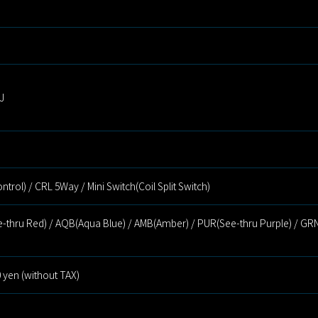
J
trol) / CRL 5Way / Mini Switch(Coil Split Switch)
e-thru Red) / AQB(Aqua Blue) / AMB(Amber) / PUR(See-thru Purple) / GRN
 yen (without TAX)