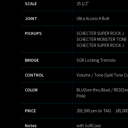
SCALE
25 1/2"
JOINT
Ultra Access 4-Bolt
PICKUPS
SCHECTER SUPER ROCK J
SCHECTER MONSTER TONE 
SCHECTER SUPER ROCK J
BRIDGE
SGR Locking Tremolo
CONTROL
Volume / Tone (Split Tone Con
COLOR
BLU(See-thru Blue) / RED(Se
Pink)
PRICE
203,500 yen (in TAX) 185,000
Notes
with SoftCase