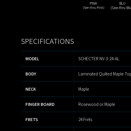
PINK
BLU
(See-thru Pink)
(See-thru Bl
SPECIFICATIONS
MODEL
SCHECTER NV-3-24-AL
BODY
Laminated Quilted Maple Top 
NECK
Maple
FINGER BOARD
Rosewood or Maple
FRETS
24 Frets