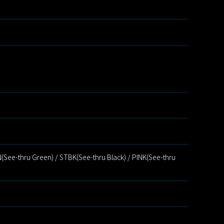
(See-thru Green) / STBK(See-thru Black) / PINK(See-thru