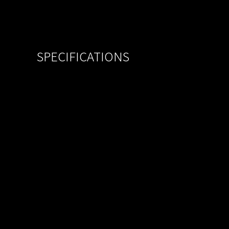
SPECIFICATIONS
MODEL
SCHECTER S-PT-CTM-H
BODY
Swamp Ash(Semi-Hollow)
NECK
Maple
FINGER BOARD
Honduras Rosewood or Map
FRETS
22 Frets(Jescar Fret Wire)
SCALE
25 1/2"