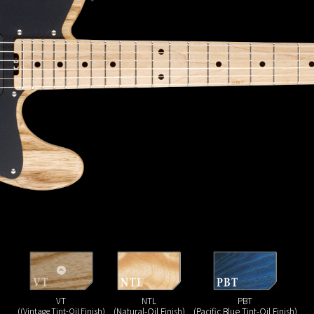
VT
NTL
PBT
((Vintage Tint-Oil Finish)
(Natural-Oil Finish)
(Pacific Blue Tint-Oil Finish)