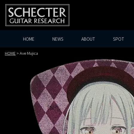
HOME
NEWS
ABOUT
SPOT
HOME
>
Ave Mujica