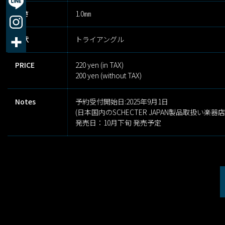
厚さ
1.0㎜
形状
トライアングル
PRICE
220 yen (in TAX)
200 yen (without TAX)
Notes
予約受付開始日:2025年9月1日
(日本国内のSCHECTER JAPAN製品取扱い楽器
発売日：10月下旬 発売予定