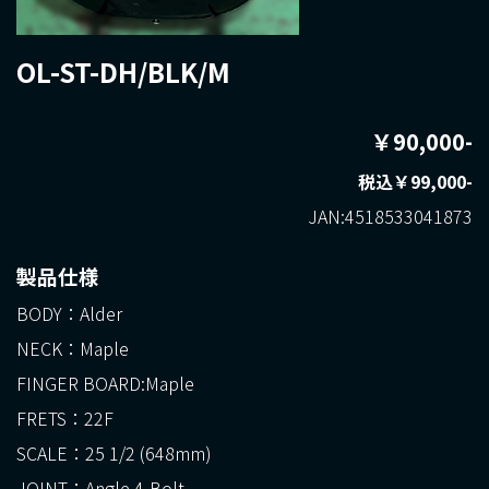
OL-ST-DH/BLK/M
￥90,000-
税込￥99,000-
JAN:4518533041873
製品仕様
BODY：Alder
NECK：Maple
FINGER BOARD:Maple
FRETS：22F
SCALE：25 1/2 (648mm)
JOINT：Angle 4-Bolt