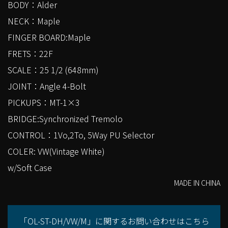
BODY：Alder
NECK：Maple
FINGER BOARD:Maple
FRETS：22F
SCALE：25 1/2 (648mm)
JOINT：Angle 4-Bolt
PICKUPS：MT-1×3
BRIDGE:Synchronized Tremolo
CONTROL：1Vo,2To, 5Way PU Selector
COLER: VW(Vintage White)
w/Soft Case
MADE IN CHINA
「OL-ST-DH/VW/M」に関するお問い合わせはこちら