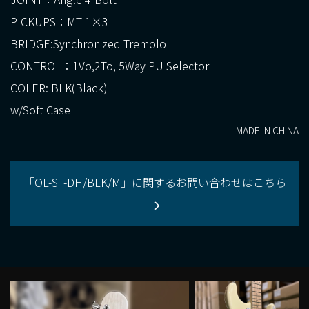
PICKUPS：MT-1×3
BRIDGE:Synchronized Tremolo
CONTROL：1Vo,2To, 5Way PU Selector
COLER: BLK(Black)
w/Soft Case
MADE IN CHINA
「OL-ST-DH/BLK/M」に関するお問い合わせはこちら