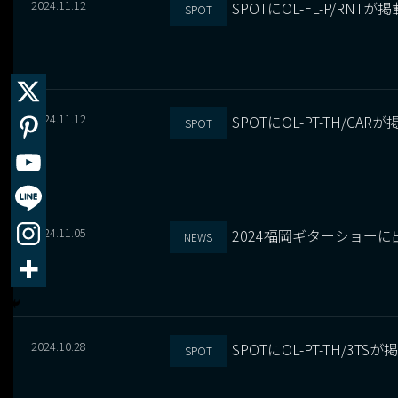
2024.11.12
SPOTにOL-FL-P/RNT
SPOT
2024.11.12
SPOTにOL-PT-TH/CA
SPOT
2024.11.05
2024福岡ギターショー
NEWS
2024.10.28
SPOTにOL-PT-TH/3T
SPOT