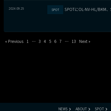
2024.09.25
SPOTにOL-NV-HL/B
SPOT
« Previous
1
…
3
4
5
6
7
…
13
Next »
NEWS
ABOUT
SPOT